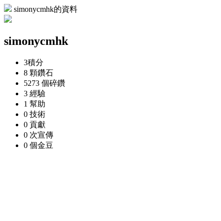
simonycmhk的資料
simonycmhk
3
積分
8 顆
鑽石
5273 個
碎鑽
3
經驗
1
幫助
0
技術
0
貢獻
0 次
宣傳
0 個
金豆