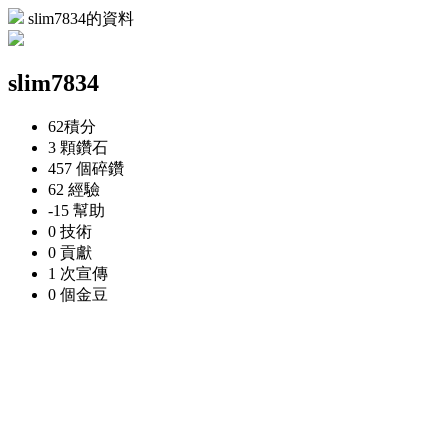
slim7834的資料
slim7834
62
積分
3 顆
鑽石
457 個
碎鑽
62
經驗
-15
幫助
0
技術
0
貢獻
1 次
宣傳
0 個
金豆