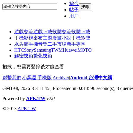
綜合
搜尋
帖子
用戶
遊戲交流
遊戲下載
軟體交流
軟體下載
手機影視
桌布主題
漫畫小說
手機鈴聲
水族館
手機音樂
二手市場
新手專區
HTC
Sony
Samsung
TWM
Huawei
MOTO
解密技術
繁化技術
抱歉，您需要登錄後才能查看
聯繫我們
|
小黑屋
|
手機版
|
Archiver
|
Android 台灣中文網
GMT+8, 2026-8-8 11:45
, Processed in 0.013596 second(s), 3 queri
Powered by
APK.TW
v2.0
© 2013
APK.TW