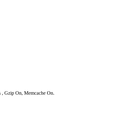
es , Gzip On, Memcache On.