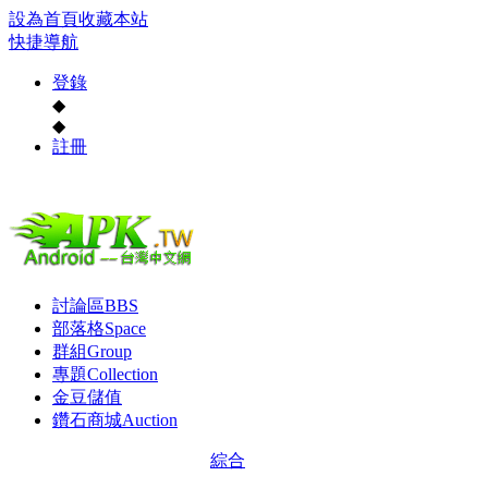
設為首頁
收藏本站
快捷導航
登錄
◆
◆
註冊
討論區
BBS
部落格
Space
群組
Group
專題
Collection
金豆儲值
鑽石商城
Auction
綜合