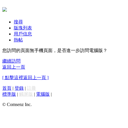
搜尋
版塊列表
用戶信息
熱帖
您訪問的頁面無手機頁面，是否進一步訪問電腦版？
繼續訪問
返回上一頁
[ 點擊這裡返回上一頁 ]
首頁
|
登錄
|
註冊
標準版
|
觸屏版
|
電腦版
|
© Comsenz Inc.