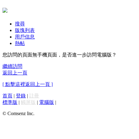
搜尋
版塊列表
用戶信息
熱帖
您訪問的頁面無手機頁面，是否進一步訪問電腦版？
繼續訪問
返回上一頁
[ 點擊這裡返回上一頁 ]
首頁
|
登錄
|
註冊
標準版
|
觸屏版
|
電腦版
|
© Comsenz Inc.