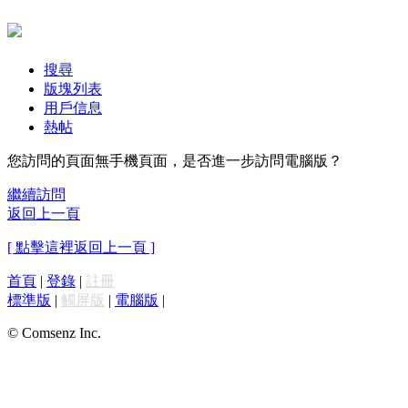
搜尋
版塊列表
用戶信息
熱帖
您訪問的頁面無手機頁面，是否進一步訪問電腦版？
繼續訪問
返回上一頁
[ 點擊這裡返回上一頁 ]
首頁
|
登錄
|
註冊
標準版
|
觸屏版
|
電腦版
|
© Comsenz Inc.