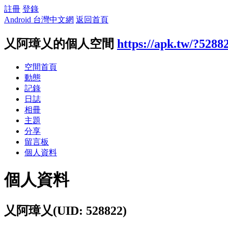
註冊
登錄
Android 台灣中文網
返回首頁
乂阿璋乂的個人空間
https://apk.tw/?5288
空間首頁
動態
記錄
日誌
相冊
主題
分享
留言板
個人資料
個人資料
乂阿璋乂
(UID: 528822)