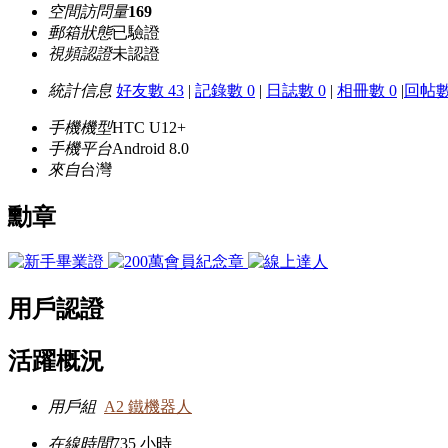
空間訪問量
169
郵箱狀態
已驗證
視頻認證
未認證
統計信息
好友數 43
|
記錄數 0
|
日誌數 0
|
相冊數 0
|
回帖數
手機機型
HTC U12+
手機平台
Android 8.0
來自
台灣
勳章
用戶認證
活躍概況
用戶組
A2 鐵機器人
在線時間
735 小時