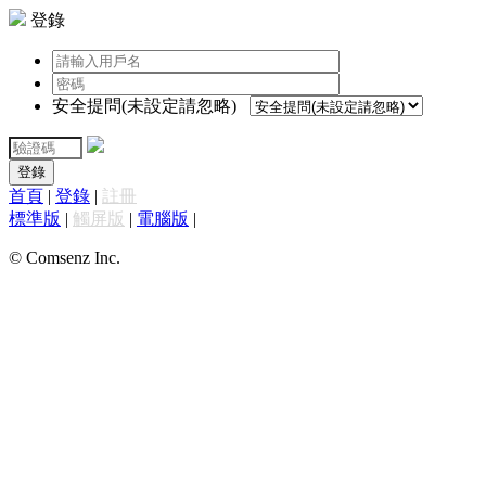
登錄
安全提問(未設定請忽略)
登錄
首頁
|
登錄
|
註冊
標準版
|
觸屏版
|
電腦版
|
© Comsenz Inc.