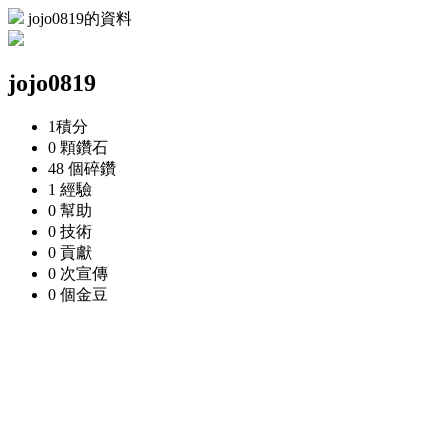
jojo0819的資料
jojo0819
1
積分
0 顆
鑽石
48 個
碎鑽
1
經驗
0
幫助
0
技術
0
貢獻
0 次
宣傳
0 個
金豆