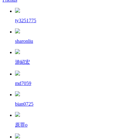
ty3251775
sharonliu
游紹宏
md7059
bian0725
原罪o