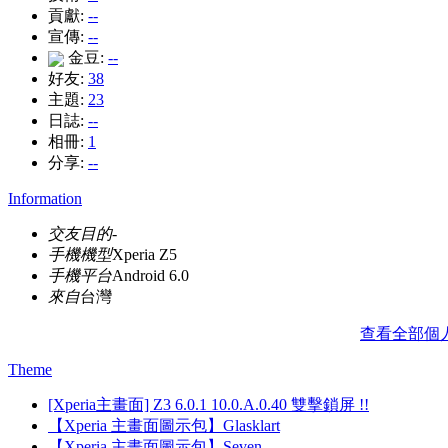
貢獻:
--
宣傳:
--
金豆:
--
好友:
38
主題:
23
日誌:
--
相冊:
1
分享:
--
Information
交友目的
-
手機機型
Xperia Z5
手機平台
Android 6.0
來自
台灣
查看全部個
Theme
[Xperia主畫面] Z3 6.0.1 10.0.A.0.40 雙擊鎖屏 !!
【Xperia 主畫面圖示包】Glasklart
【Xperia 主畫面圖示包】Seven