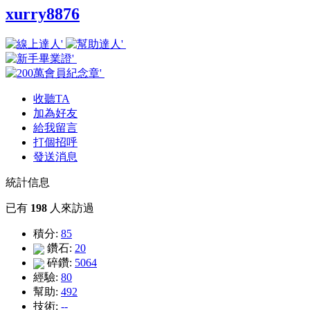
xurry8876
收聽TA
加為好友
給我留言
打個招呼
發送消息
統計信息
已有
198
人來訪過
積分:
85
鑽石:
20
碎鑽:
5064
經驗:
80
幫助:
492
技術:
--