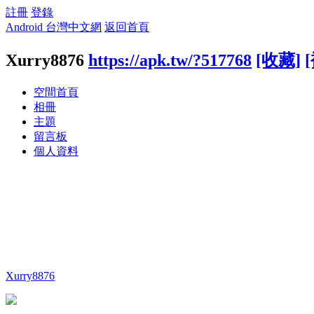
註冊
登錄
Android 台灣中文網
返回首頁
Xurry8876
https://apk.tw/?517768
[收藏]
空間首頁
相冊
主題
留言板
個人資料
Xurry8876