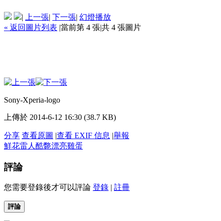
|
上一張
|
下一張
|
幻燈播放
« 返回圖片列表
|
當前第 4 張
|
共 4 張圖片
Sony-Xperia-logo
上傳於 2014-6-12 16:30 (38.7 KB)
分享
查看原圖
|
查看 EXIF 信息
|
舉報
鮮花
雷人
酷斃
漂亮
雞蛋
評論
您需要登錄後才可以評論
登錄
|
註冊
評論