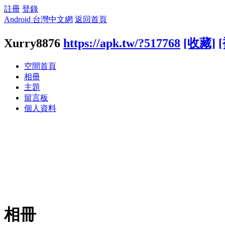
註冊
登錄
Android 台灣中文網
返回首頁
Xurry8876
https://apk.tw/?517768
[收藏]
空間首頁
相冊
主題
留言板
個人資料
相冊