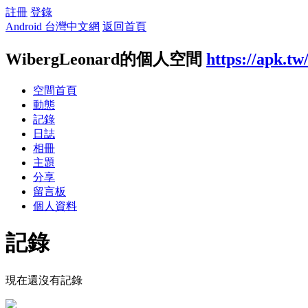
註冊
登錄
Android 台灣中文網
返回首頁
WibergLeonard的個人空間
https://apk.t
空間首頁
動態
記錄
日誌
相冊
主題
分享
留言板
個人資料
記錄
現在還沒有記錄