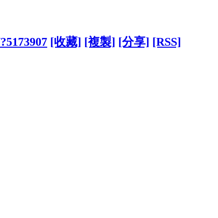
w/?5173907
[收藏]
[複製]
[分享]
[RSS]