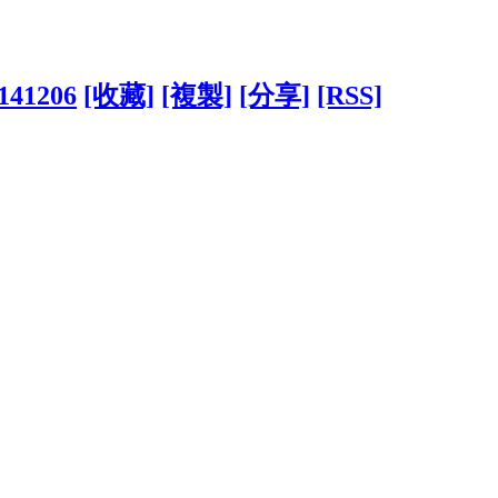
5141206
[收藏]
[複製]
[分享]
[RSS]