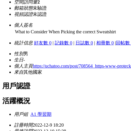
空間訪問量
2
郵箱狀態
未驗證
視頻認證
未認證
個人簽名
What to Consider When Picking the correct Sweatshirt
統計信息
好友數 0
|
記錄數 0
|
日誌數 0
|
相冊數 0
|
回帖數 
性別
男
生日
-
個人主頁
https://uchatoo.com/post/708564_https-www-proteckd-
來自
其他國家
用戶認證
活躍概況
用戶組
A1 學習期
註冊時間
2022-12-9 18:20