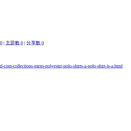
0
|
主題數 0
|
分享數 0
com-collections-mens-polyester-polo-shirts-a-polo-shirt-is-a.html