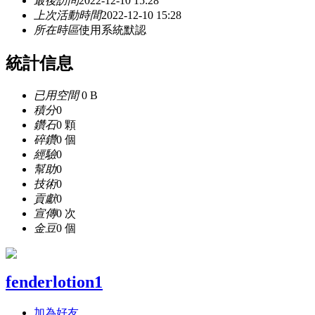
最後訪問
2022-12-10 15:28
上次活動時間
2022-12-10 15:28
所在時區
使用系統默認
統計信息
已用空間
0 B
積分
0
鑽石
0 顆
碎鑽
0 個
經驗
0
幫助
0
技術
0
貢獻
0
宣傳
0 次
金豆
0 個
fenderlotion1
加為好友