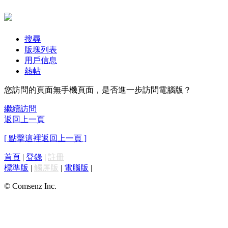
搜尋
版塊列表
用戶信息
熱帖
您訪問的頁面無手機頁面，是否進一步訪問電腦版？
繼續訪問
返回上一頁
[ 點擊這裡返回上一頁 ]
首頁
|
登錄
|
註冊
標準版
|
觸屏版
|
電腦版
|
© Comsenz Inc.