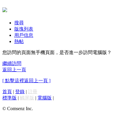
搜尋
版塊列表
用戶信息
熱帖
您訪問的頁面無手機頁面，是否進一步訪問電腦版？
繼續訪問
返回上一頁
[ 點擊這裡返回上一頁 ]
首頁
|
登錄
|
註冊
標準版
|
觸屏版
|
電腦版
|
© Comsenz Inc.