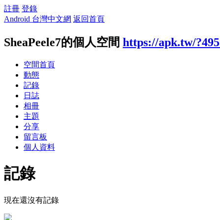
註冊
登錄
Android 台灣中文網
返回首頁
SheaPeele7的個人空間
https://apk.tw/?49
空間首頁
動態
記錄
日誌
相冊
主題
分享
留言板
個人資料
記錄
現在還沒有記錄