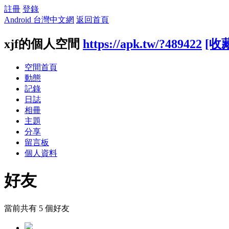
註冊
登錄
Android 台灣中文網
返回首頁
xjf的個人空間
https://apk.tw/?489422
[收
空間首頁
動態
記錄
日誌
相冊
主題
分享
留言板
個人資料
好友
當前共有
5
個好友