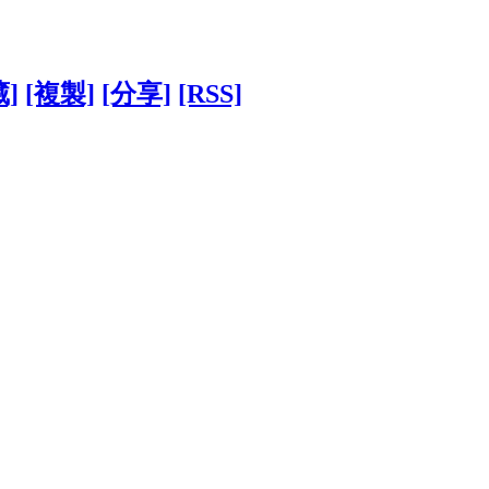
藏]
[複製]
[分享]
[RSS]