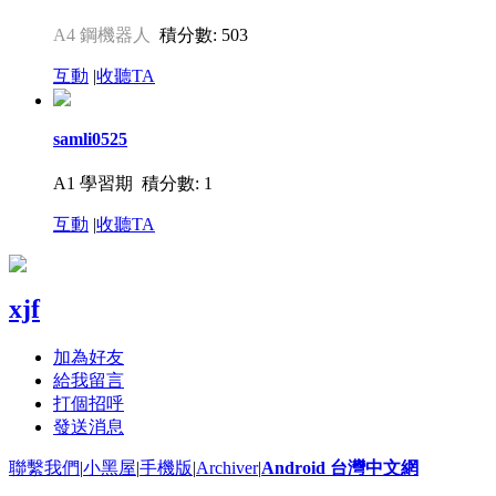
A4 鋼機器人
積分數: 503
互動
|
收聽TA
samli0525
A1 學習期
積分數: 1
互動
|
收聽TA
xjf
加為好友
給我留言
打個招呼
發送消息
聯繫我們
|
小黑屋
|
手機版
|
Archiver
|
Android 台灣中文網