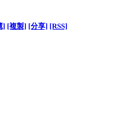
藏]
[複製]
[分享]
[RSS]