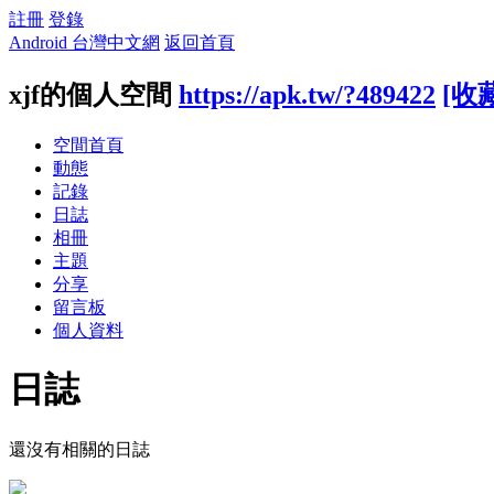
註冊
登錄
Android 台灣中文網
返回首頁
xjf的個人空間
https://apk.tw/?489422
[收
空間首頁
動態
記錄
日誌
相冊
主題
分享
留言板
個人資料
日誌
還沒有相關的日誌