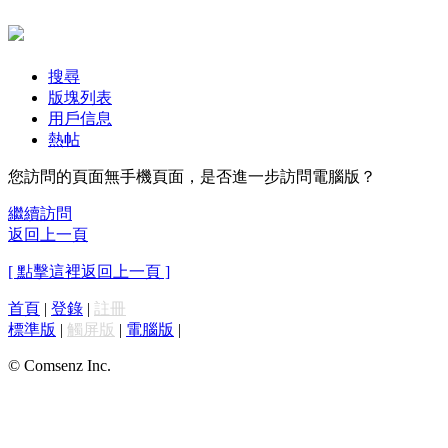
搜尋
版塊列表
用戶信息
熱帖
您訪問的頁面無手機頁面，是否進一步訪問電腦版？
繼續訪問
返回上一頁
[ 點擊這裡返回上一頁 ]
首頁
|
登錄
|
註冊
標準版
|
觸屏版
|
電腦版
|
© Comsenz Inc.