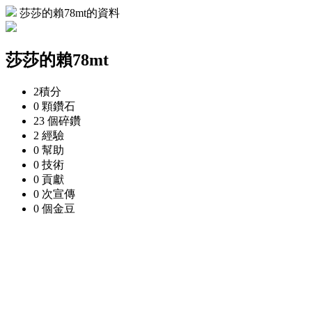
莎莎的賴78mt的資料
莎莎的賴78mt
2
積分
0 顆
鑽石
23 個
碎鑽
2
經驗
0
幫助
0
技術
0
貢獻
0 次
宣傳
0 個
金豆