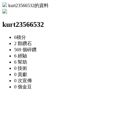
kurt23566532的資料
kurt23566532
6
積分
2 顆
鑽石
569 個
碎鑽
6
經驗
6
幫助
0
技術
0
貢獻
0 次
宣傳
0 個
金豆