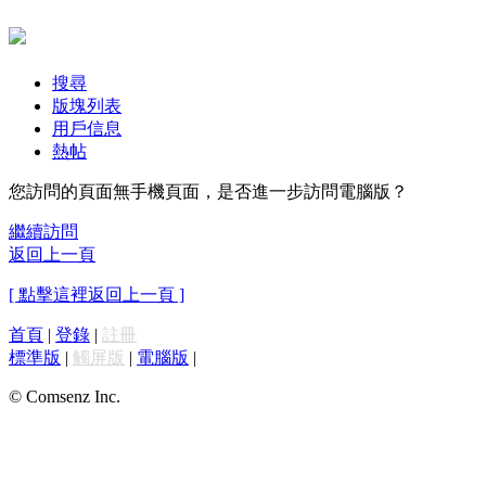
搜尋
版塊列表
用戶信息
熱帖
您訪問的頁面無手機頁面，是否進一步訪問電腦版？
繼續訪問
返回上一頁
[ 點擊這裡返回上一頁 ]
首頁
|
登錄
|
註冊
標準版
|
觸屏版
|
電腦版
|
© Comsenz Inc.