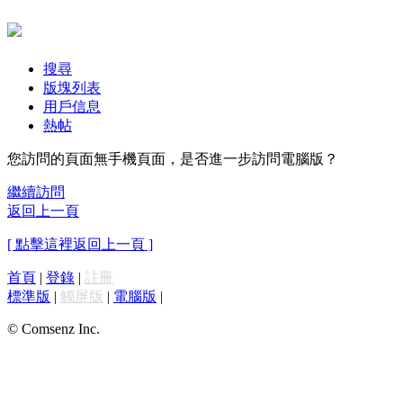
搜尋
版塊列表
用戶信息
熱帖
您訪問的頁面無手機頁面，是否進一步訪問電腦版？
繼續訪問
返回上一頁
[ 點擊這裡返回上一頁 ]
首頁
|
登錄
|
註冊
標準版
|
觸屏版
|
電腦版
|
© Comsenz Inc.