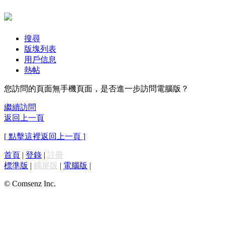
搜尋
版塊列表
用戶信息
熱帖
您訪問的頁面無手機頁面，是否進一步訪問電腦版？
繼續訪問
返回上一頁
[ 點擊這裡返回上一頁 ]
首頁
|
登錄
|
註冊
標準版
|
觸屏版
|
電腦版
|
© Comsenz Inc.