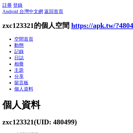
註冊
登錄
Android 台灣中文網
返回首頁
zxc123321的個人空間
https://apk.tw/?480
空間首頁
動態
記錄
日誌
相冊
主題
分享
留言板
個人資料
個人資料
zxc123321
(UID: 480499)