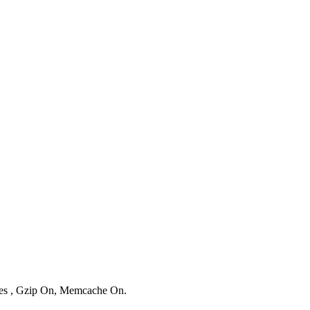
ries , Gzip On, Memcache On.