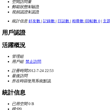
空間訪問量
郵箱狀態
未驗證
視頻認證
未認證
統計信息
好友數
|
記錄數
|
日誌數
|
相冊數
|
回帖數 0
|
主
用戶認證
活躍概況
管理組
用戶組
禁止訪問
註冊時間
2012-7-24 22:53
最後訪問
所在時區
使用系統默認
統計信息
已用空間
0 B
積分
0