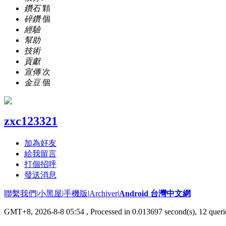
鑽石
顆
碎鑽
個
經驗
幫助
技術
貢獻
宣傳
次
金豆
個
zxc123321
加為好友
給我留言
打個招呼
發送消息
聯繫我們
|
小黑屋
|
手機版
|
Archiver
|
Android 台灣中文網
GMT+8, 2026-8-8 05:54
, Processed in 0.013697 second(s), 12 que