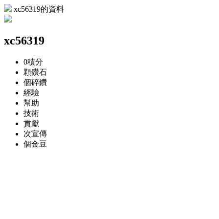
xc56319的資料
xc56319
0
積分
顆
鑽石
個
碎鑽
經驗
幫助
技術
貢獻
次
宣傳
個
金豆