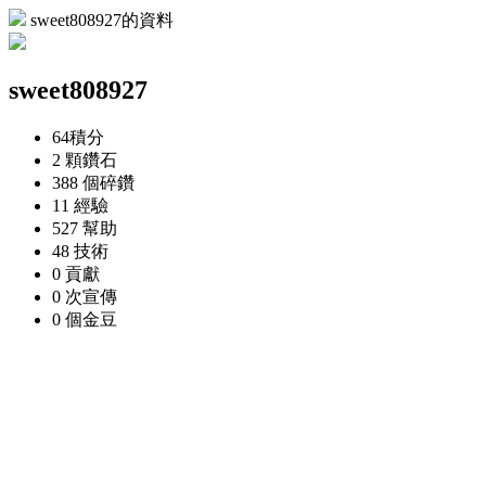
sweet808927的資料
sweet808927
64
積分
2 顆
鑽石
388 個
碎鑽
11
經驗
527
幫助
48
技術
0
貢獻
0 次
宣傳
0 個
金豆