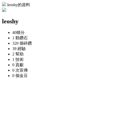
leoshy的資料
leoshy
40
積分
1 顆
鑽石
320 個
碎鑽
39
經驗
2
幫助
1
技術
0
貢獻
0 次
宣傳
0 個
金豆