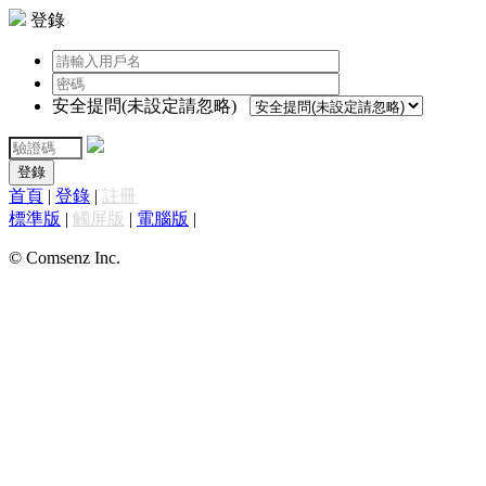
登錄
安全提問(未設定請忽略)
登錄
首頁
|
登錄
|
註冊
標準版
|
觸屏版
|
電腦版
|
© Comsenz Inc.