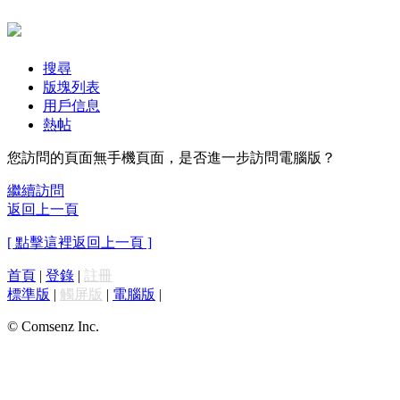
搜尋
版塊列表
用戶信息
熱帖
您訪問的頁面無手機頁面，是否進一步訪問電腦版？
繼續訪問
返回上一頁
[ 點擊這裡返回上一頁 ]
首頁
|
登錄
|
註冊
標準版
|
觸屏版
|
電腦版
|
© Comsenz Inc.