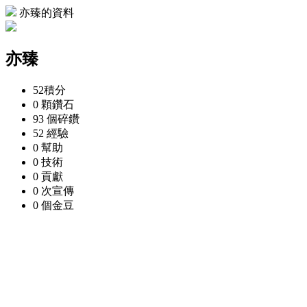
亦臻的資料
亦臻
52
積分
0 顆
鑽石
93 個
碎鑽
52
經驗
0
幫助
0
技術
0
貢獻
0 次
宣傳
0 個
金豆