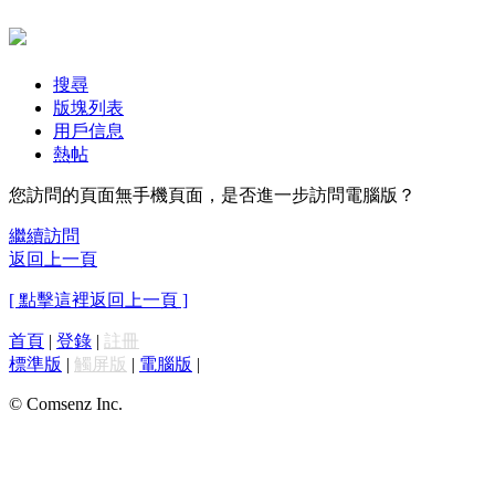
搜尋
版塊列表
用戶信息
熱帖
您訪問的頁面無手機頁面，是否進一步訪問電腦版？
繼續訪問
返回上一頁
[ 點擊這裡返回上一頁 ]
首頁
|
登錄
|
註冊
標準版
|
觸屏版
|
電腦版
|
© Comsenz Inc.