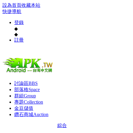
設為首頁
收藏本站
快捷導航
登錄
◆
◆
註冊
討論區
BBS
部落格
Space
群組
Group
專題
Collection
金豆儲值
鑽石商城
Auction
綜合