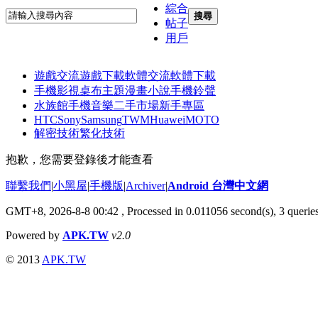
綜合
搜尋
帖子
用戶
遊戲交流
遊戲下載
軟體交流
軟體下載
手機影視
桌布主題
漫畫小說
手機鈴聲
水族館
手機音樂
二手市場
新手專區
HTC
Sony
Samsung
TWM
Huawei
MOTO
解密技術
繁化技術
抱歉，您需要登錄後才能查看
聯繫我們
|
小黑屋
|
手機版
|
Archiver
|
Android 台灣中文網
GMT+8, 2026-8-8 00:42
, Processed in 0.011056 second(s), 3 quer
Powered by
APK.TW
v2.0
© 2013
APK.TW