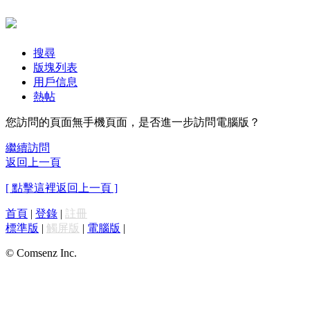
搜尋
版塊列表
用戶信息
熱帖
您訪問的頁面無手機頁面，是否進一步訪問電腦版？
繼續訪問
返回上一頁
[ 點擊這裡返回上一頁 ]
首頁
|
登錄
|
註冊
標準版
|
觸屏版
|
電腦版
|
© Comsenz Inc.