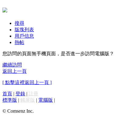
搜尋
版塊列表
用戶信息
熱帖
您訪問的頁面無手機頁面，是否進一步訪問電腦版？
繼續訪問
返回上一頁
[ 點擊這裡返回上一頁 ]
首頁
|
登錄
|
註冊
標準版
|
觸屏版
|
電腦版
|
© Comsenz Inc.