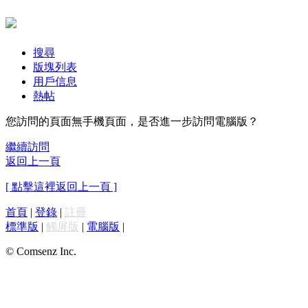
搜尋
版塊列表
用戶信息
熱帖
您訪問的頁面無手機頁面，是否進一步訪問電腦版？
繼續訪問
返回上一頁
[ 點擊這裡返回上一頁 ]
首頁
|
登錄
|
註冊
標準版
|
觸屏版
|
電腦版
|
© Comsenz Inc.