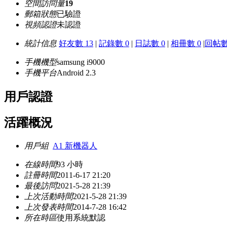
空間訪問量
19
郵箱狀態
已驗證
視頻認證
未認證
統計信息
好友數 13
|
記錄數 0
|
日誌數 0
|
相冊數 0
|
回帖數
手機機型
samsung i9000
手機平台
Android 2.3
用戶認證
活躍概況
用戶組
A1 新機器人
在線時間
93 小時
註冊時間
2011-6-17 21:20
最後訪問
2021-5-28 21:39
上次活動時間
2021-5-28 21:39
上次發表時間
2014-7-28 16:42
所在時區
使用系統默認