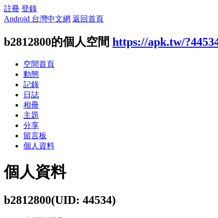
註冊
登錄
Android 台灣中文網
返回首頁
b2812800的個人空間
https://apk.tw/?4453
空間首頁
動態
記錄
日誌
相冊
主題
分享
留言板
個人資料
個人資料
b2812800
(UID: 44534)