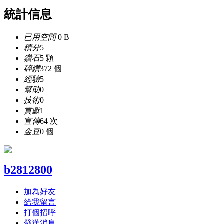
統計信息
已用空間
0 B
積分
5
鑽石
5 顆
碎鑽
372 個
經驗
5
幫助
0
技術
0
貢獻
1
宣傳
64 次
金豆
0 個
b2812800
加為好友
給我留言
打個招呼
發送消息