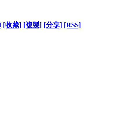
4
[收藏]
[複製]
[分享]
[RSS]