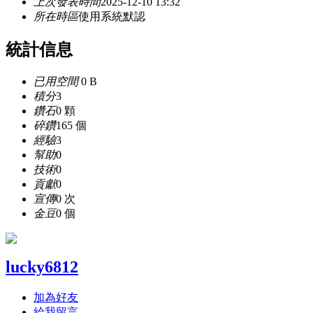
上次發表時間
2025-12-10 13:32
所在時區
使用系統默認
統計信息
已用空間
0 B
積分
3
鑽石
0 顆
碎鑽
165 個
經驗
3
幫助
0
技術
0
貢獻
0
宣傳
0 次
金豆
0 個
lucky6812
加為好友
給我留言