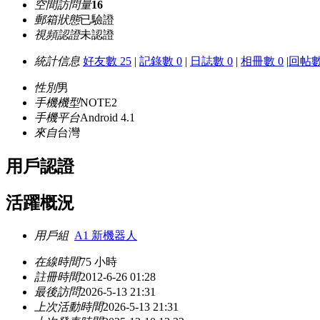
空間訪問量
16
郵箱狀態
已驗證
視頻認證
未認證
統計信息
好友數 25
|
記錄數 0
|
日誌數 0
|
相冊數 0
|
回帖數
性別
男
手機機型
NOTE2
手機平台
Android 4.1
來自
台灣
用戶認證
活躍概況
用戶組
A1 新機器人
在線時間
75 小時
註冊時間
2012-6-26 01:28
最後訪問
2026-5-13 21:31
上次活動時間
2026-5-13 21:31