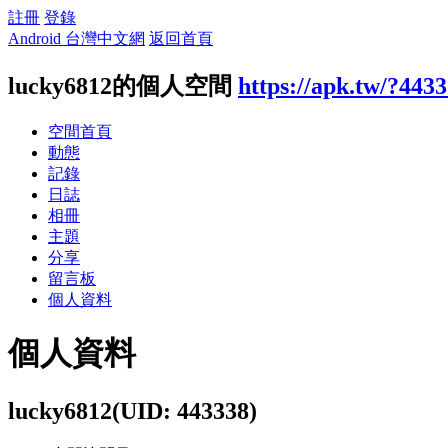
註冊
登錄
Android 台灣中文網
返回首頁
lucky6812的個人空間
https://apk.tw/?443
空間首頁
動態
記錄
日誌
相冊
主題
分享
留言板
個人資料
個人資料
lucky6812
(UID: 443338)