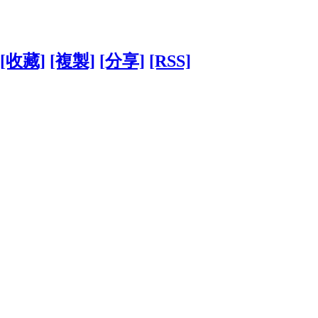
[收藏]
[複製]
[分享]
[RSS]