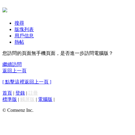
搜尋
版塊列表
用戶信息
熱帖
您訪問的頁面無手機頁面，是否進一步訪問電腦版？
繼續訪問
返回上一頁
[ 點擊這裡返回上一頁 ]
首頁
|
登錄
|
註冊
標準版
|
觸屏版
|
電腦版
|
© Comsenz Inc.