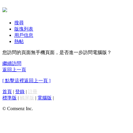
搜尋
版塊列表
用戶信息
熱帖
您訪問的頁面無手機頁面，是否進一步訪問電腦版？
繼續訪問
返回上一頁
[ 點擊這裡返回上一頁 ]
首頁
|
登錄
|
註冊
標準版
|
觸屏版
|
電腦版
|
© Comsenz Inc.