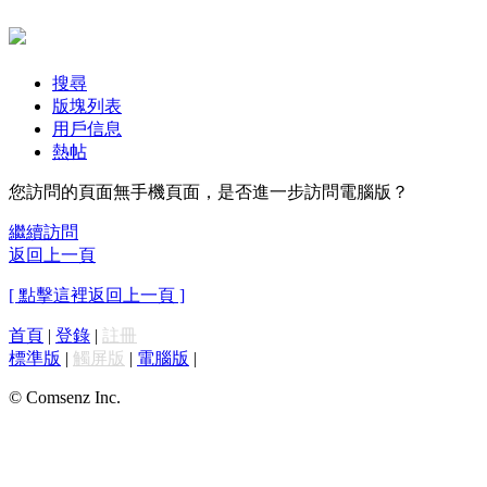
搜尋
版塊列表
用戶信息
熱帖
您訪問的頁面無手機頁面，是否進一步訪問電腦版？
繼續訪問
返回上一頁
[ 點擊這裡返回上一頁 ]
首頁
|
登錄
|
註冊
標準版
|
觸屏版
|
電腦版
|
© Comsenz Inc.