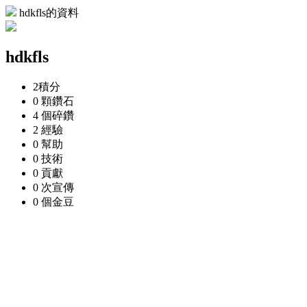
hdkfls的資料
hdkfls
2
積分
0 顆
鑽石
4 個
碎鑽
2
經驗
0
幫助
0
技術
0
貢獻
0 次
宣傳
0 個
金豆