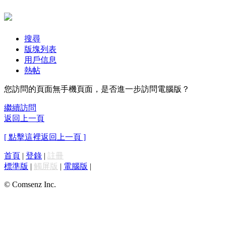
搜尋
版塊列表
用戶信息
熱帖
您訪問的頁面無手機頁面，是否進一步訪問電腦版？
繼續訪問
返回上一頁
[ 點擊這裡返回上一頁 ]
首頁
|
登錄
|
註冊
標準版
|
觸屏版
|
電腦版
|
© Comsenz Inc.