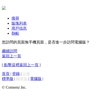
搜尋
版塊列表
用戶信息
熱帖
您訪問的頁面無手機頁面，是否進一步訪問電腦版？
繼續訪問
返回上一頁
[ 點擊這裡返回上一頁 ]
首頁
|
登錄
|
註冊
標準版
|
觸屏版
|
電腦版
|
© Comsenz Inc.