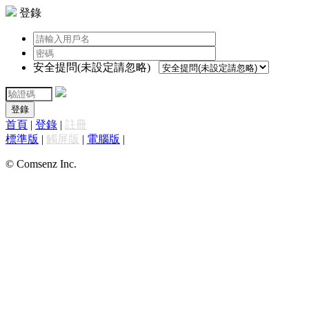
登錄
安全提問(未設定請忽略)
登錄
首頁
|
登錄
|
註冊
標準版
|
觸屏版
|
電腦版
|
© Comsenz Inc.