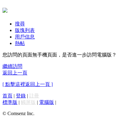
搜尋
版塊列表
用戶信息
熱帖
您訪問的頁面無手機頁面，是否進一步訪問電腦版？
繼續訪問
返回上一頁
[ 點擊這裡返回上一頁 ]
首頁
|
登錄
|
註冊
標準版
|
觸屏版
|
電腦版
|
© Comsenz Inc.