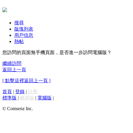
搜尋
版塊列表
用戶信息
熱帖
您訪問的頁面無手機頁面，是否進一步訪問電腦版？
繼續訪問
返回上一頁
[ 點擊這裡返回上一頁 ]
首頁
|
登錄
|
註冊
標準版
|
觸屏版
|
電腦版
|
© Comsenz Inc.