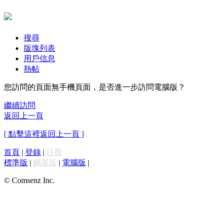
搜尋
版塊列表
用戶信息
熱帖
您訪問的頁面無手機頁面，是否進一步訪問電腦版？
繼續訪問
返回上一頁
[ 點擊這裡返回上一頁 ]
首頁
|
登錄
|
註冊
標準版
|
觸屏版
|
電腦版
|
© Comsenz Inc.