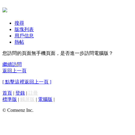
搜尋
版塊列表
用戶信息
熱帖
您訪問的頁面無手機頁面，是否進一步訪問電腦版？
繼續訪問
返回上一頁
[ 點擊這裡返回上一頁 ]
首頁
|
登錄
|
註冊
標準版
|
觸屏版
|
電腦版
|
© Comsenz Inc.